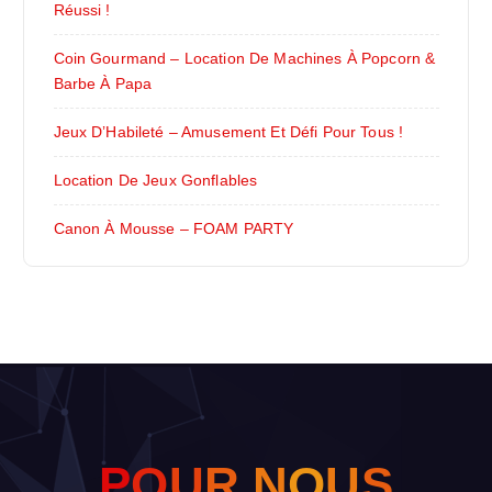
Réussi !
Coin Gourmand – Location De Machines À Popcorn &
Barbe À Papa
Jeux D’Habileté – Amusement Et Défi Pour Tous !
Location De Jeux Gonflables
Canon À Mousse – FOAM PARTY
P
O
U
R
N
O
U
S