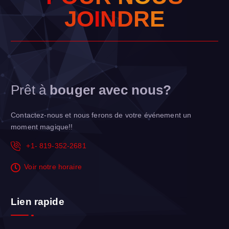
J
O
I
N
D
R
E
Prêt à
bouger avec nous?
Contactez-nous et nous ferons de votre événement un
moment magique!!
+1- 819-352-2681
Voir notre horaire
Lien rapide