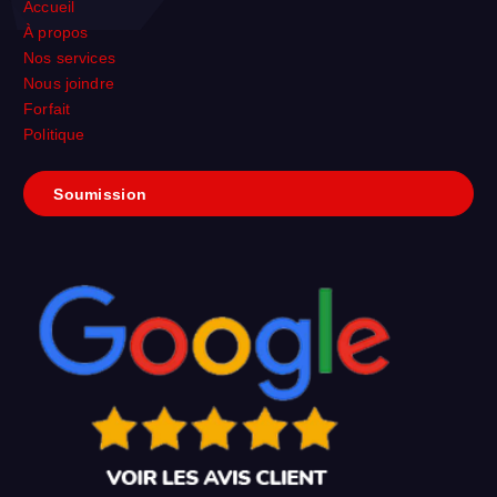
Accueil
À propos
Nos services
Nous joindre
Forfait
Politique
S
o
u
m
i
s
s
i
on