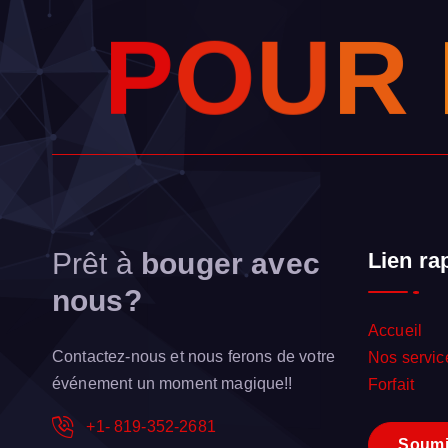
P
O
U
R
Prêt à
bouger avec
Lien ra
nous?
Accueil
Contactez-nous et nous ferons de votre
Nos servic
événement un moment magique!!
Forfait
+1- 819-352-2681
S
o
u
m