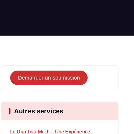
Demander un soumission
Autres services
Le Duo Two-Much – Une Expérience