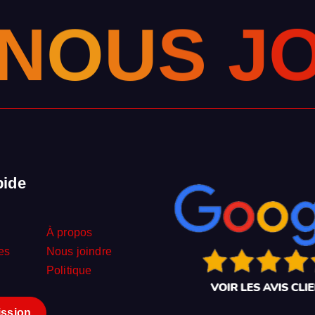
N
O
U
S
J
pide
À propos
es
Nous joindre
Politique
i
s
s
i
on