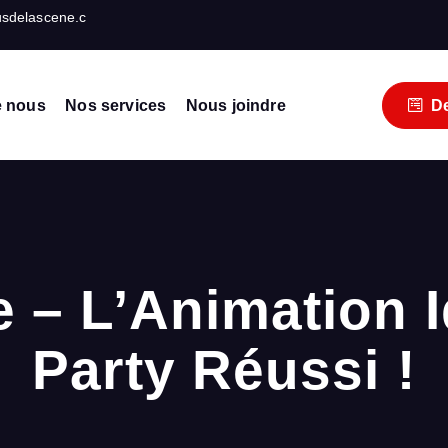
usdelascene.c
e nous
Nos services
Nous joindre
De
événements
 – L’Animation I
Party Réussi !