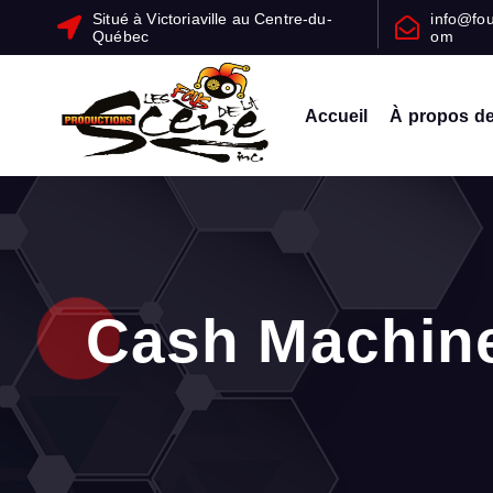
Situé à Victoriaville au Centre-du-
info@fo
Québec
om
Accueil
À propos d
Un service professionnel et personnalisé pour l’organisation de vos 
Cash Machine