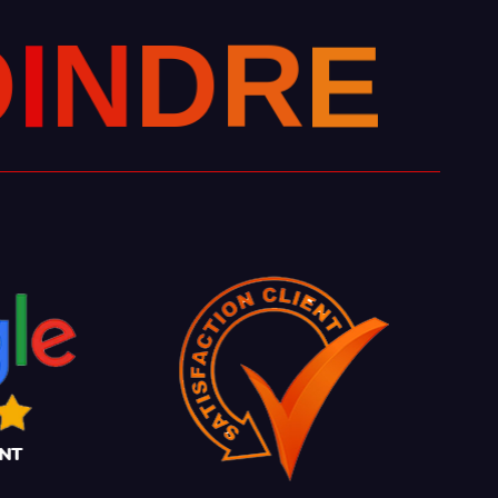
O
I
N
D
E
R