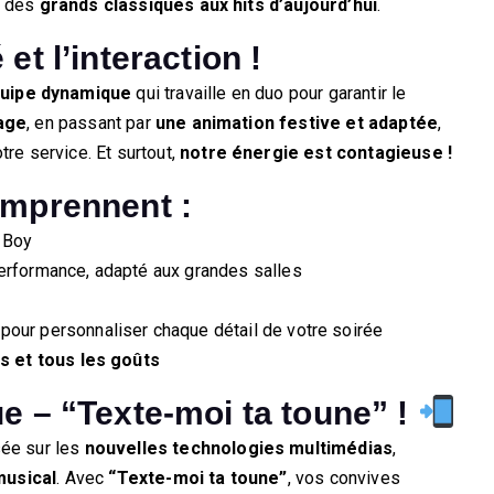
, des
grands classiques aux hits d’aujourd’hui
.
et l’interaction !
uipe dynamique
qui travaille en duo pour garantir le
rage
, en passant par
une animation festive et adaptée
,
tre service. Et surtout,
notre énergie est contagieuse !
omprennent :
 Boy
erformance, adapté aux grandes salles
pour personnaliser chaque détail de votre soirée
s et tous les goûts
ue – “Texte-moi ta toune” !
ée sur les
nouvelles technologies multimédias
,
musical
. Avec
“Texte-moi ta toune”
, vos convives