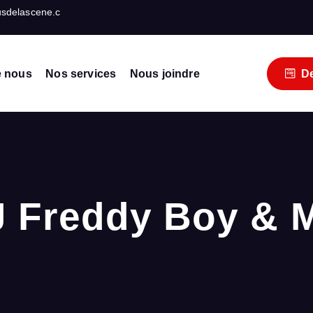
usdelascene.c
e nous
Nos services
Nous joindre
De
événements
 Freddy Boy & 