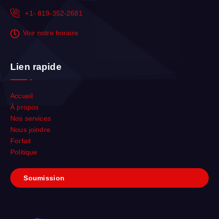
+1- 819-352-2681
Voir notre horaire
Lien rapide
Accueil
À propos
Nos services
Nous joindre
Forfait
Politique
S
o
u
m
i
s
s
i
on