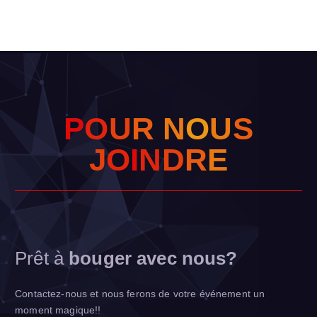
P
O
U
R
N
O
U
S
J
O
I
N
D
R
E
Prêt à
bouger avec nous?
Contactez-nous et nous ferons de votre événement un
moment magique!!