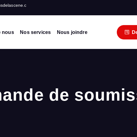
usdelascene.c
e nous
Nos services
Nous joindre
De
événements
ande de soumis