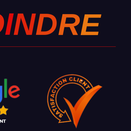
E
O
R
I
N
D