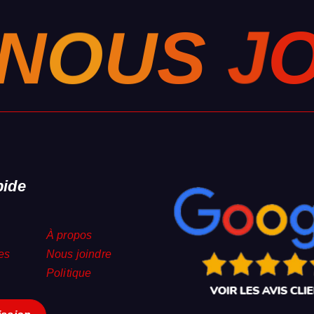
N
O
U
S
J
pide
À propos
es
Nous joindre
Politique