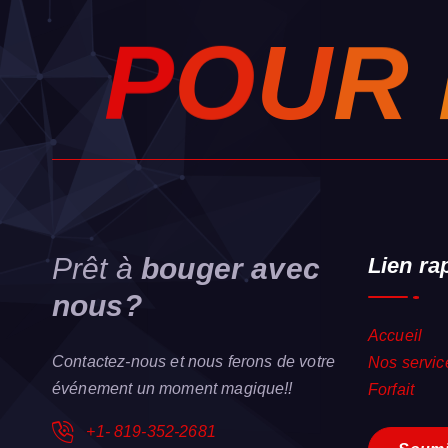
P
O
U
R
Prêt à
bouger avec
Lien ra
nous?
Accueil
Contactez-nous et nous ferons de votre
Nos servic
événement un moment magique!!
Forfait
+1- 819-352-2681